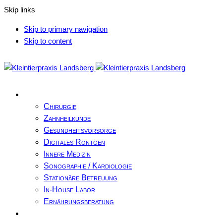
Skip links
Skip to primary navigation
Skip to content
Leistungen
Chirurgie
Zahnheilkunde
Gesundheitsvorsorge
Digitales Röntgen
Innere Medizin
Sonographie / Kardiologie
Stationäre Betreuung
In-House Labor
Ernährungsberatung
Unsere Praxis